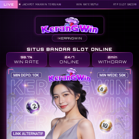
LIVE
★ JACKPOT MAXWIN TERBUKA
|
WIN RATE 98.7%
|
RTP SLOT GACOR
|
KERANGWIN
SITUS BANDAR SLOT ONLINE
98.7%
24/7
2min
WIN RATE
ONLINE
WITHDRAW