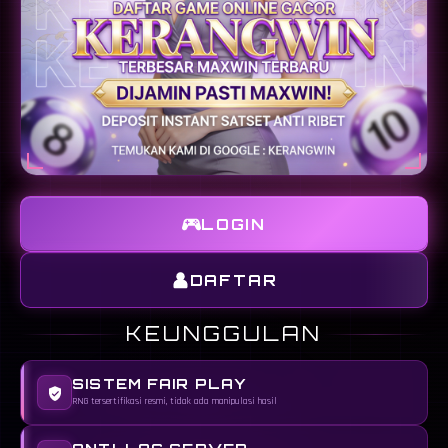
LOGIN
DAFTAR
KEUNGGULAN
SISTEM FAIR PLAY
RNG tersertifikasi resmi, tidak ada manipulasi hasil